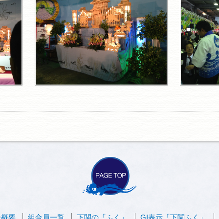
合概要
組合員一覧
下関の「ふく」
GI表示「下関ふく」